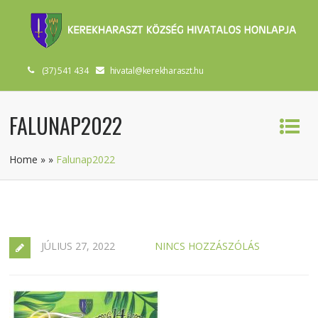
(37) 541 434
hivatal@kerekharaszt.hu
FALUNAP2022
Home
»
»
Falunap2022
JÚLIUS 27, 2022
NINCS HOZZÁSZÓLÁS