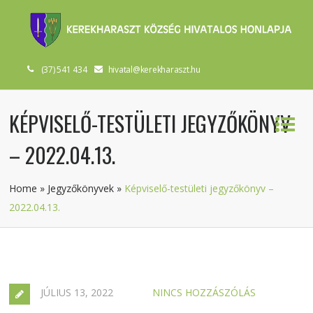
(37) 541 434
hivatal@kerekharaszt.hu
KÉPVISELŐ-TESTÜLETI JEGYZŐKÖNYV
– 2022.04.13.
Home
»
Jegyzőkönyvek
»
Képviselő-testületi jegyzőkönyv –
2022.04.13.
JÚLIUS 13, 2022
NINCS HOZZÁSZÓLÁS