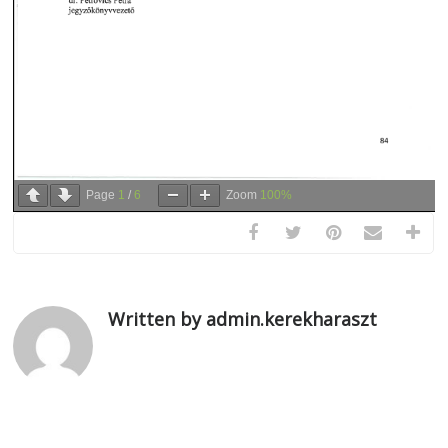
Page
1
/
6
Zoom
100%
Written by admin.kerekharaszt