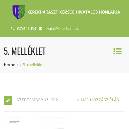
(37) 541 434
hivatal@kerekharaszt.hu
5. MELLÉKLET
Home
»
»
5. melléklet
SZEPTEMBER 16, 2021
NINCS HOZZÁSZÓLÁS