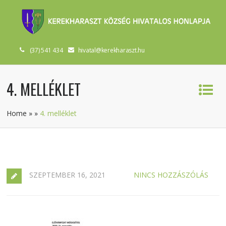
(37) 541 434
hivatal@kerekharaszt.hu
4. MELLÉKLET
Home
»
»
4. melléklet
SZEPTEMBER 16, 2021
NINCS HOZZÁSZÓLÁS