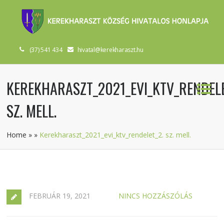
(37) 541 434
hivatal@kerekharaszt.hu
KEREKHARASZT_2021_EVI_KTV_RENDELE
SZ. MELL.
Home
»
»
Kerekharaszt_2021_evi_ktv_rendelet_2. sz. mell.
FEBRUÁR 19, 2021
NINCS HOZZÁSZÓLÁS