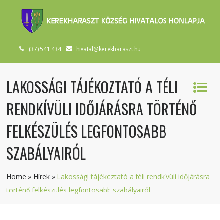
(37) 541 434
hivatal@kerekharaszt.hu
LAKOSSÁGI TÁJÉKOZTATÓ A TÉLI
RENDKÍVÜLI IDŐJÁRÁSRA TÖRTÉNŐ
FELKÉSZÜLÉS LEGFONTOSABB
SZABÁLYAIRÓL
Home
»
Hírek
»
Lakossági tájékoztató a téli rendkívüli időjárásra
történő felkészülés legfontosabb szabályairól