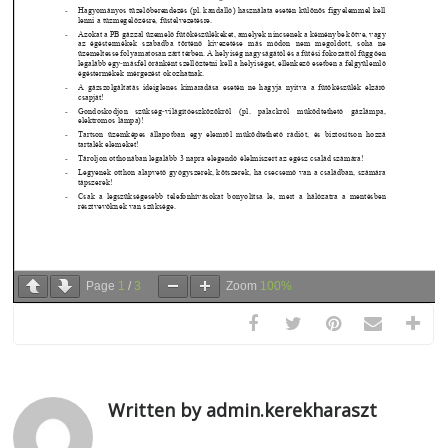
Page
1
/
3
Zoom
100%
Written by admin.kerekharaszt