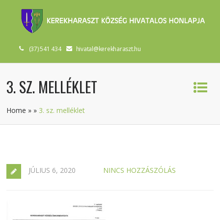
(37) 541 434
hivatal@kerekharaszt.hu
3. SZ. MELLÉKLET
Home
»
»
3. sz. melléklet
JÚLIUS 6, 2020
NINCS HOZZÁSZÓLÁS