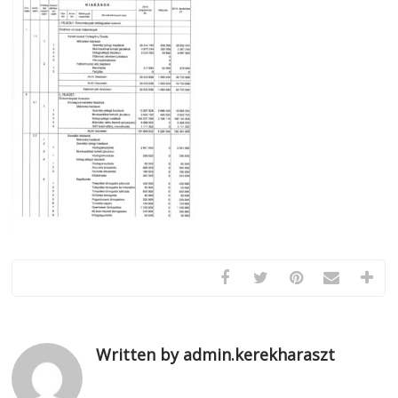
Written by admin.kerekharaszt