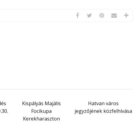
lés
Kispályás Majális
Hatvan város
.30.
Focikupa
jegyzőjének közfelhívása
Kerekharaszton