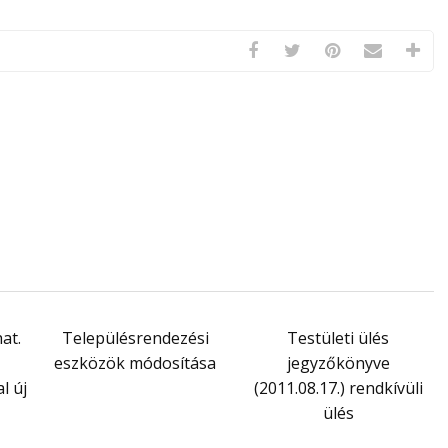
hat.
Településrendezési
Testületi ülés
eszközök módosítása
jegyzőkönyve
l új
(2011.08.17.) rendkívüli
ülés