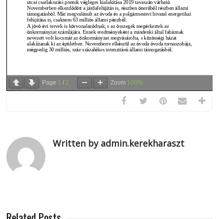
Page
1
/
2
Zoom
100%
Written by admin.kerekharaszt
Related Posts