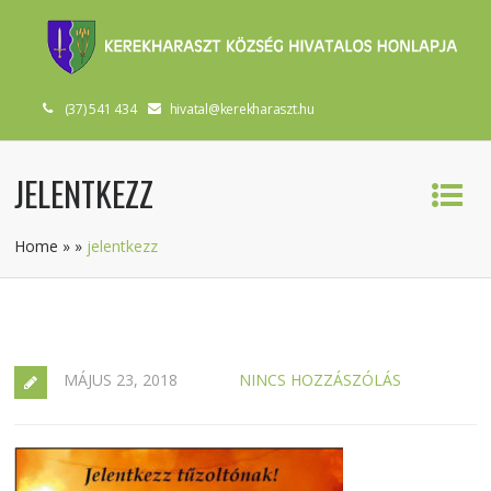
(37) 541 434
hivatal@kerekharaszt.hu
JELENTKEZZ
Home
»
»
jelentkezz
MÁJUS 23, 2018
NINCS HOZZÁSZÓLÁS