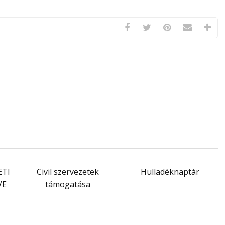
ETI
Civil szervezetek
Hulladéknaptár
VE
támogatása