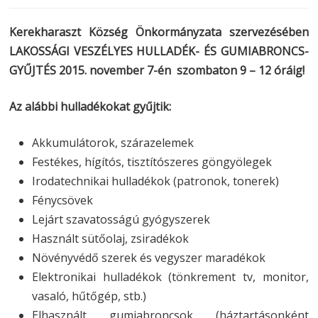
Kerekharaszt Község Önkormányzata szervezésében
LAKOSSÁGI VESZÉLYES HULLADÉK- ÉS GUMIABRONCS-
GYŰJTÉS 2015. november 7-én szombaton 9 – 12 óráig!
Az alábbi hulladékokat gyűjtik:
Akkumulátorok, szárazelemek
Festékes, hígítós, tisztítószeres göngyölegek
Irodatechnikai hulladékok (patronok, tonerek)
Fénycsövek
Lejárt szavatosságú gyógyszerek
Használt sütőolaj, zsiradékok
Növényvédő szerek és vegyszer maradékok
Elektronikai hulladékok (tönkrement tv, monitor,
vasaló, hűtőgép, stb.)
Elhasznált gumiabroncsok (háztartásonként