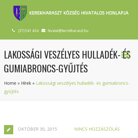
(37) 541 434
hivatal@kerekharaszt.hu
LAKOSSÁGI VESZÉLYES HULLADÉK- ÉS
GUMIABRONCS-GYŰJTÉS
Home
»
Hírek
»
Lakossági veszélyes hulladék- és gumiabroncs-
gyűjtés
OKTÓBER 30, 2015
NINCS HOZZÁSZÓLÁS