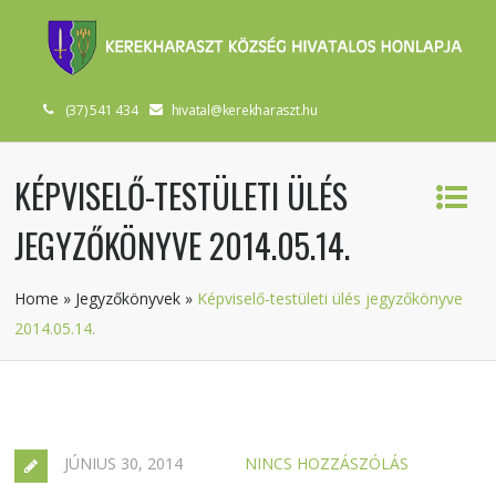
(37) 541 434
hivatal@kerekharaszt.hu
KÉPVISELŐ-TESTÜLETI ÜLÉS
JEGYZŐKÖNYVE 2014.05.14.
Home
»
Jegyzőkönyvek
»
Képviselő-testületi ülés jegyzőkönyve
2014.05.14.
JÚNIUS 30, 2014
NINCS HOZZÁSZÓLÁS