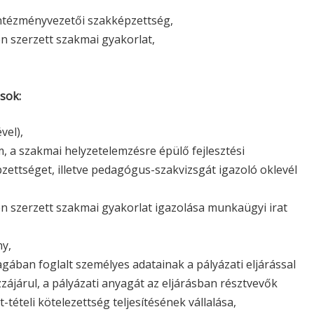
ntézményvezetői szakképzettség,
 szerzett szakmai gyakorlat,
sok:
vel),
 a szakmai helyzetelemzésre épülő fejlesztési
zettséget, illetve pedagógus-szakvizsgát igazoló oklevél
szerzett szakmai gyakorlat igazolása munkaügyi irat
ny,
agában foglalt személyes adatainak a pályázati eljárással
járul, a pályázati anyagát az eljárásban résztvevők
tételi kötelezettség teljesítésének vállalása,