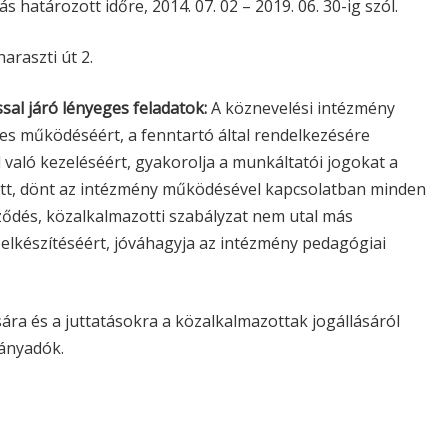
s határozott időre, 2014. 07. 02 – 2019. 06. 30-ig szól.
araszti út 2.
sal járó lényeges feladatok:
A köznevelési intézmény
yes működéséért, a fenntartó által rendelkezésére
való kezeléséért, gyakorolja a munkáltatói jogokat a
ett, dönt az intézmény működésével kapcsolatban minden
rződés, közalkalmazotti szabályzat nem utal más
 elkészítéséért, jóváhagyja az intézmény pedagógiai
sára és a juttatásokra a közalkalmazottak jogállásáról
rányadók.