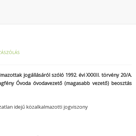
ZÁSZÓLÁS
ottak jogállásáról szóló 1992. évi XXXIII. törvény 20/A.
illagfény Óvoda óvodavezető (magasabb vezető) beosztás
atlan idejű közalkalmazotti jogviszony