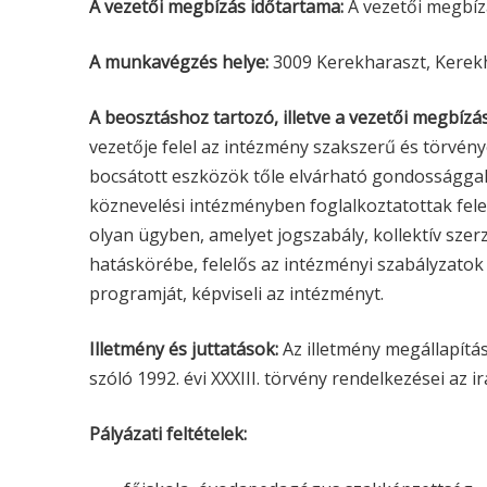
A vezetői megbízás időtartama:
A vezetői megbízá
A munkavégzés helye:
3009 Kerekharaszt, Kerekh
A beosztáshoz tartozó, illetve a vezetői megbízás
vezetője felel az intézmény szakszerű és törvén
bocsátott eszközök tőle elvárható gondossággal 
köznevelési intézményben foglalkoztatottak fel
olyan ügyben, amelyet jogszabály, kollektív sze
hatáskörébe, felelős az intézményi szabályzatok
programját, képviseli az intézményt.
Illetmény és juttatások:
Az illetmény megállapítá
szóló 1992. évi XXXIII. törvény rendelkezései az i
Pályázati feltételek: