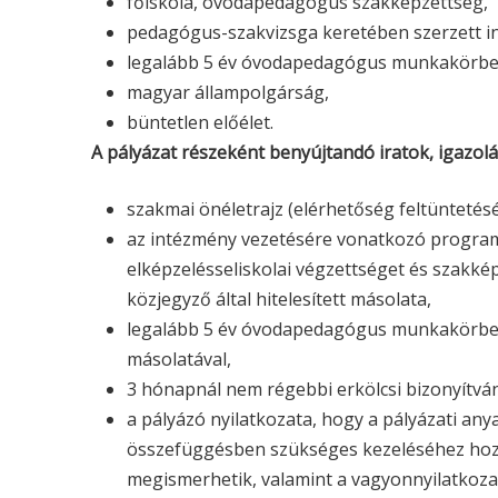
főiskola, óvodapedagógus szakképzettség,
pedagógus-szakvizsga keretében szerzett i
legalább 5 év óvodapedagógus munkakörben
magyar állampolgárság,
büntetlen előélet.
A pályázat részeként benyújtandó iratok, igazolá
szakmai önéletrajz (elérhetőség feltüntetésé
az intézmény vezetésére vonatkozó program,
elképzelésseliskolai végzettséget és szakkép
közjegyző által hitelesített másolata,
legalább 5 év óvodapedagógus munkakörben 
másolatával,
3 hónapnál nem régebbi erkölcsi bizonyítvá
a pályázó nyilatkozata, hogy a pályázati any
összefüggésben szükséges kezeléséhez hozzá
megismerhetik, valamint a vagyonnyilatkozat-