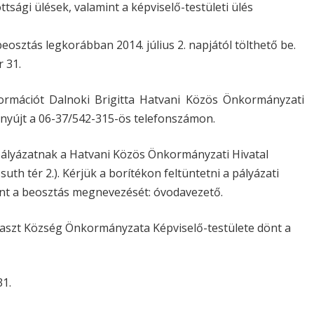
ttsági ülések, valamint a képviselő-testületi ülés
osztás legkorábban 2014. július 2. napjától tölthető be.
 31.
nformációt Dalnoki Brigitta Hatvani Közös Önkormányzati
 nyújt a 06-37/542-315-ös telefonszámon.
 pályázatnak a Hatvani Közös Önkormányzati Hivatal
th tér 2.). Kérjük a borítékon feltüntetni a pályázati
nt a beosztás megnevezését: óvodavezető.
szt Község Önkormányzata Képviselő-testülete dönt a
31.