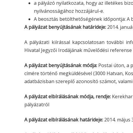
a pályázó nyilatkozata, hogy az illetékes bizo
nyilvánosságához hozzájárul-e.
A beosztás betölthetőségének időpontja: A be
A pályázat benyújtásának határideje:
2014. január
A pályázati kiírással kapcsolatosan további i
Hivatal Jegyzői Irodájának művelődési referense
A pályázat benyújtásának módja:
Postai úton, a
címére történő megküldésével (3000 Hatvan, Kossu
adatbázisban szereplő azonosító számot, valami
A pályázat elbírálásának módja, rendje:
Kerekhara
pályázatról
A pályázat elbírálásának határideje:
2014. május 