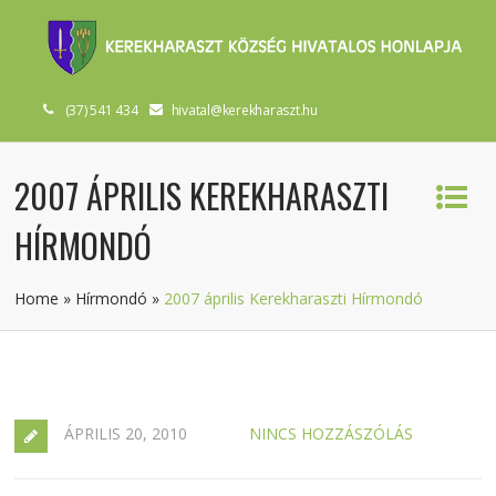
(37) 541 434
hivatal@kerekharaszt.hu
2007 ÁPRILIS KEREKHARASZTI
HÍRMONDÓ
Home
»
Hírmondó
»
2007 április Kerekharaszti Hírmondó
ÁPRILIS 20, 2010
NINCS HOZZÁSZÓLÁS