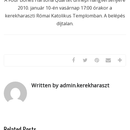
A Four Bones Harsona Quartet ünnepi hangversenyére
2010. január 10-én vasárnap 17:00 órakor a
kerekharaszti Római Katolikus Templomban. A belépés
díjtalan.
Written by admin.kerekharaszt
Related Posts