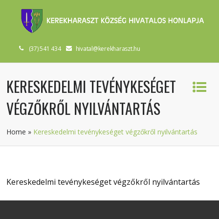
(37) 541 434
hivatal@kerekharaszt.hu
KERESKEDELMI TEVÉNYKESÉGET
VÉGZŐKRŐL NYILVÁNTARTÁS
Home
»
Kereskedelmi tevénykeséget végzőkről nyilvántartás
Kereskedelmi tevénykeséget végzőkről nyilvántartás