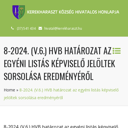
(37) 541 434
hivatal@kerekharaszt.hu
8-2024. (V.6.) HVB HATÁROZAT AZ
EGYÉNI LISTÁS KÉPVISELŐ JELÖLTEK
SORSOLÁSA EREDMÉNYÉRŐL
Home
»
8-2024. (V.6.) HVB határozat az egyéni listás képviselő
jelöltek sorsolása eredményéről
8-2024. (V.6.) HVB határozat az egyéni listás képviselő