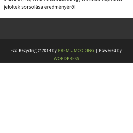
jelöltek sorsolása eredményéről
Eco Recycling @2014 by
PREMIUMCODING
| Powered by:
WORDPRESS