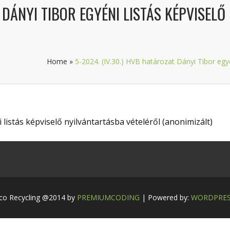
T DÁNYI TIBOR EGYÉNI LISTÁS KÉPVISEL
Home
»
5-2024. (IV.30.) HVB határozat Dányi Tibor egyé
 listás képviselő nyilvántartásba vételéről (anonimizált)
co Recycling @2014 by
PREMIUMCODING
| Powered by:
WORDPRE