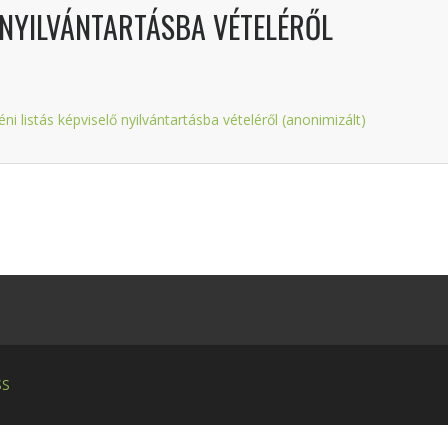
Ő NYILVÁNTARTÁSBA VÉTELÉRŐL
ni listás képviselő nyilvántartásba vételéről (anonimizált)
SS