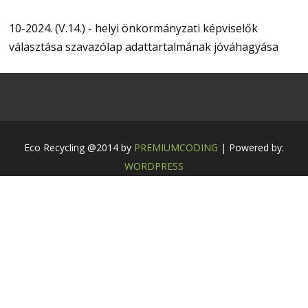
10-2024. (V.14.) - helyi önkormányzati képviselők
választása szavazólap adattartalmának jóváhagyása
Eco Recycling @2014 by
PREMIUMCODING
| Powered by:
WORDPRESS