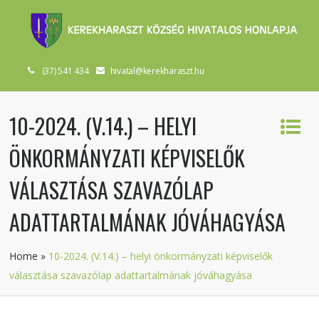
(37) 541 434
hivatal@kerekharaszt.hu
10-2024. (V.14.) – HELYI
ÖNKORMÁNYZATI KÉPVISELŐK
VÁLASZTÁSA SZAVAZÓLAP
ADATTARTALMÁNAK JÓVÁHAGYÁSA
Home
»
10-2024. (V.14.) – helyi önkormányzati képviselők
választása szavazólap adattartalmának jóváhagyása