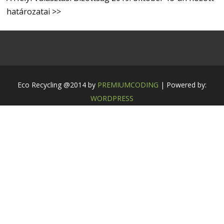
határozatai >>
Eco Recycling @2014 by
PREMIUMCODING
| Powered by:
WORDPRESS