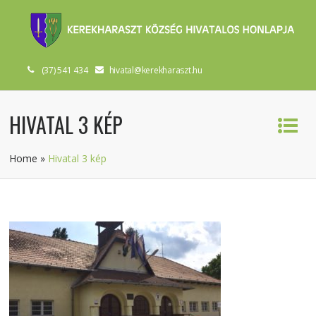
(37) 541 434
hivatal@kerekharaszt.hu
HIVATAL 3 KÉP
Home
»
Hivatal 3 kép