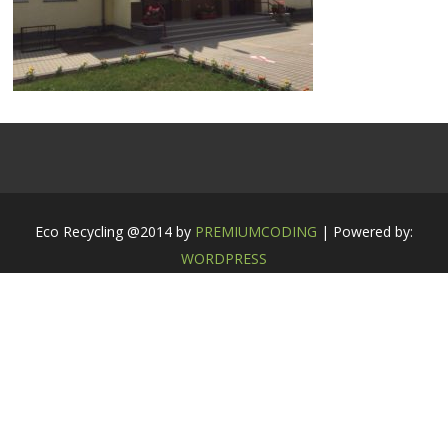
Eco Recycling @2014 by
PREMIUMCODING
| Powered by:
WORDPRESS