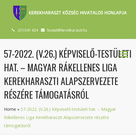
(37) 541 434
hivatal@kerekharaszt.hu
57-2022. (V.26.) KÉPVISELŐ-TESTÜLETI
HAT. – MAGYAR RÁKELLENES LIGA
KEREKHARASZTI ALAPSZERVEZETE
RÉSZÉRE TÁMOGATÁSRÓL
Home
»
57-2022. (V.26.) Képviselő-testületi hat. – Magyar
Rákellenes Liga Kerekharaszti Alapszervezete részére
támogatásról