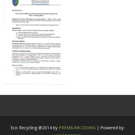
Eco Recycling @2014 by
PREMIUMCODING
| Powered by: