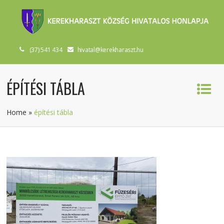
(37) 541 434
hivatal@kerekharaszt.hu
ÉPÍTÉSI TÁBLA
Home
»
építési tábla