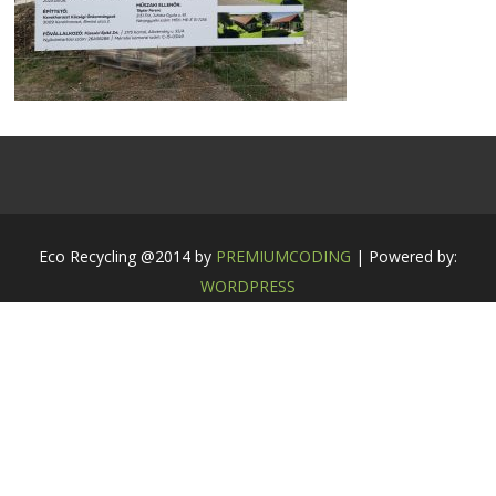
Eco Recycling @2014 by
PREMIUMCODING
| Powered by:
WORDPRESS