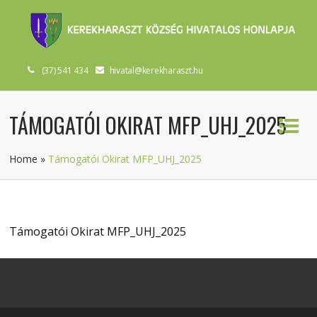
(37) 541 434
hivatal@kerekharaszt.hu
TÁMOGATÓI OKIRAT MFP_UHJ_2025
Home
»
Támogatói Okirat MFP_UHJ_2025
Támogatói Okirat MFP_UHJ_2025