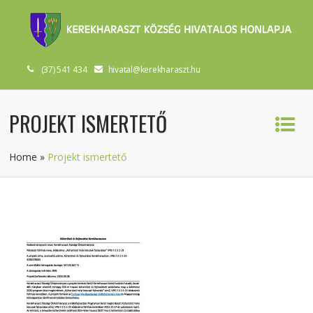
(37) 541 434
hivatal@kerekharaszt.hu
PROJEKT ISMERTETŐ
Home
»
Projekt ismertető