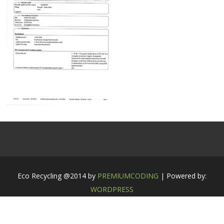
Eco Recycling @2014 by
PREMIUMCODING
| Powered by:
WORDPRESS