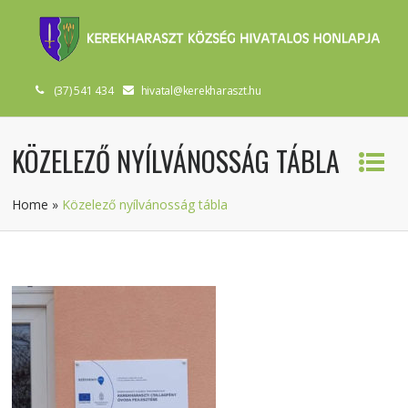
(37) 541 434
hivatal@kerekharaszt.hu
KÖZELEZŐ NYÍLVÁNOSSÁG TÁBLA
Home
»
Közelező nyílvánosság tábla