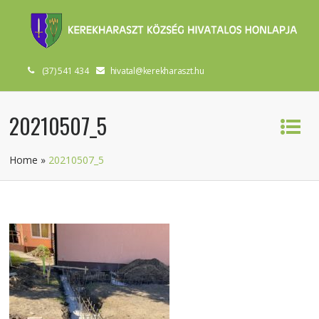
(37) 541 434
hivatal@kerekharaszt.hu
20210507_5
Home
»
20210507_5