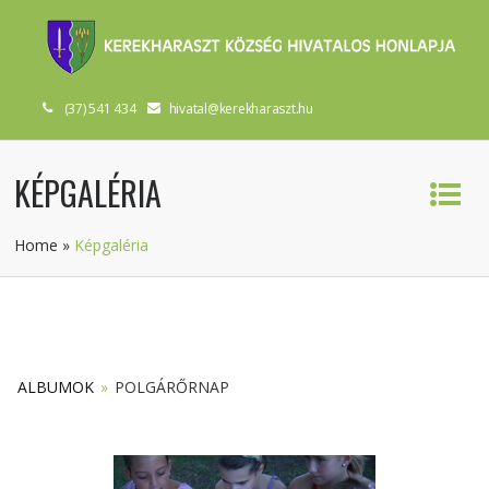
(37) 541 434
hivatal@kerekharaszt.hu
KÉPGALÉRIA
Home
»
Képgaléria
ALBUMOK
»
POLGÁRŐRNAP