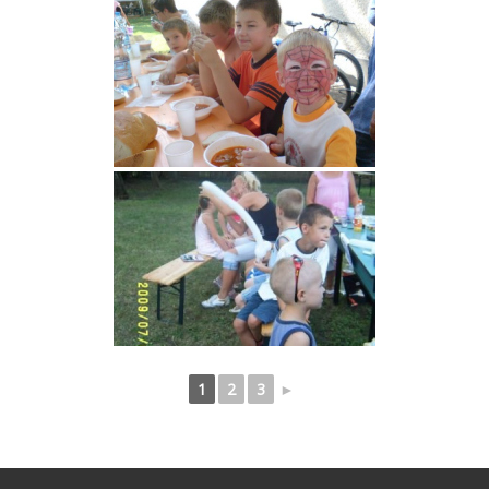
1
2
3
►