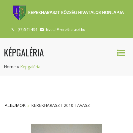
(37) 541 434
hivatal@kerekharaszt.hu
KÉPGALÉRIA
Home
»
Képgaléria
ALBUMOK
»
KEREKHARASZT 2010 TAVASZ