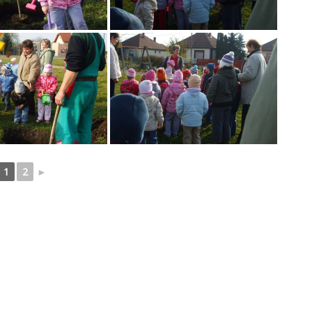
1
2
►