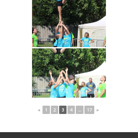
◄
1
2
3
4
...
17
►