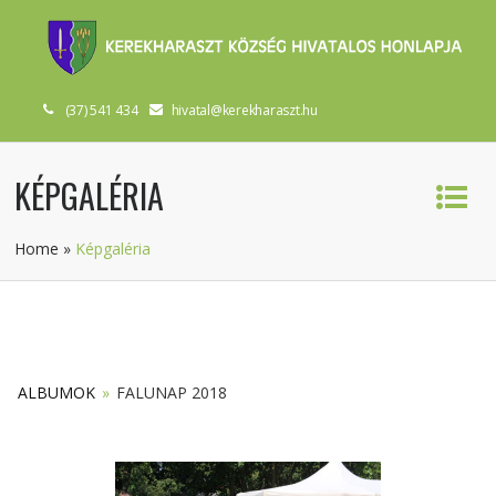
(37) 541 434
hivatal@kerekharaszt.hu
KÉPGALÉRIA
Home
»
Képgaléria
ALBUMOK
»
FALUNAP 2018