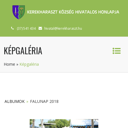
(37) 541 434
hivatal@kerekharaszt.hu
KÉPGALÉRIA
Home
»
Képgaléria
ALBUMOK
»
FALUNAP 2018