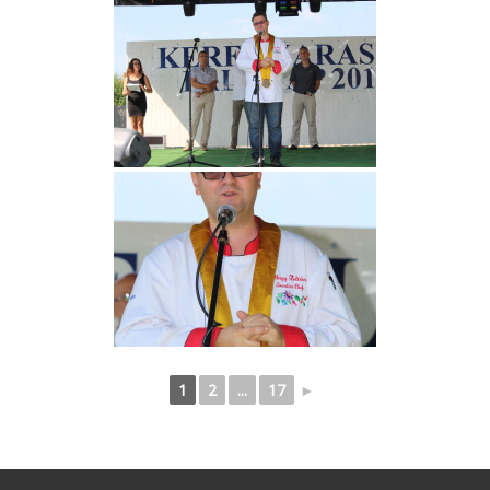
1
2
...
17
►