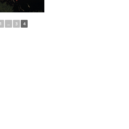
1
...
3
4