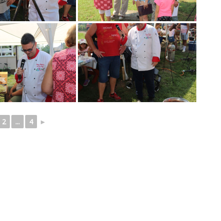
2
...
4
►