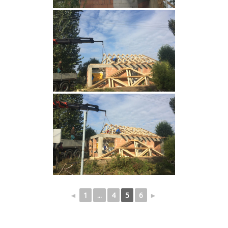
◄
1
...
4
5
6
►