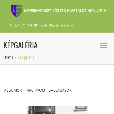
(37) 541 434
hivatal@kerekharaszt.hu
KÉPGALÉRIA
Home
»
Képgaléria
ALBUMOK
»
ARCHÍVUM - BALLAGÁSOK