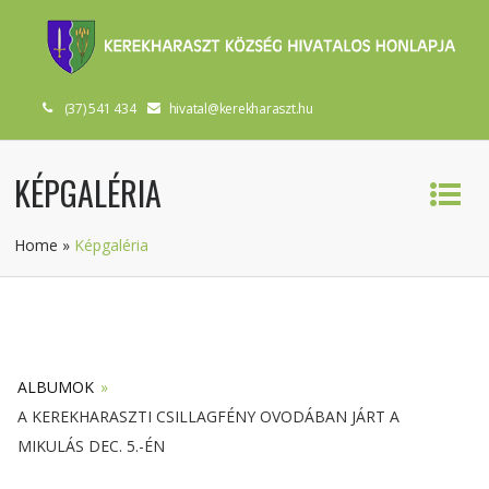
(37) 541 434
hivatal@kerekharaszt.hu
KÉPGALÉRIA
Home
»
Képgaléria
ALBUMOK
»
A KEREKHARASZTI CSILLAGFÉNY OVODÁBAN JÁRT A
MIKULÁS DEC. 5.-ÉN