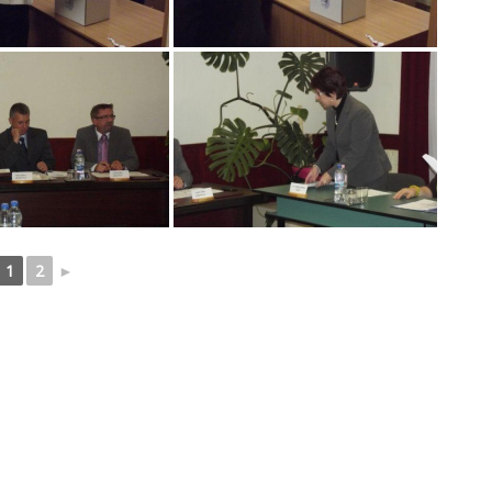
1
2
►