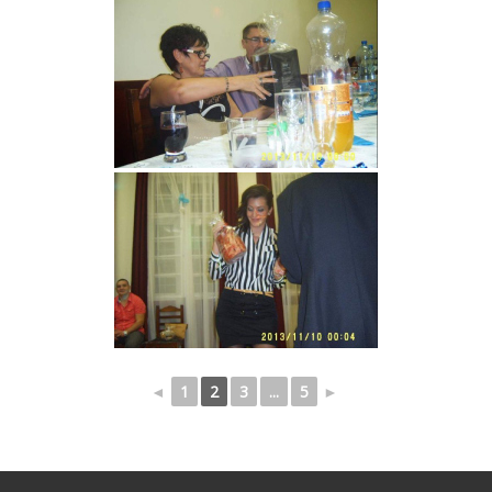
◄
1
2
3
...
5
►