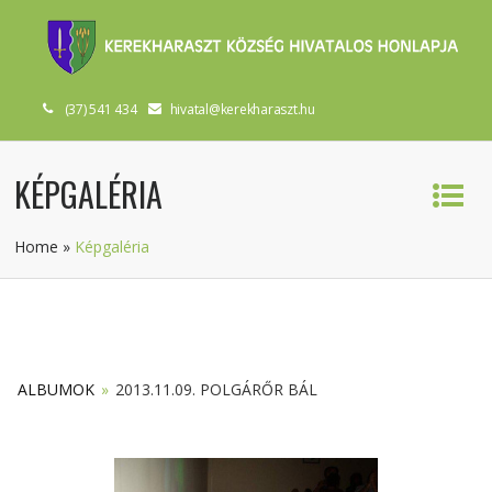
(37) 541 434
hivatal@kerekharaszt.hu
KÉPGALÉRIA
Home
»
Képgaléria
ALBUMOK
»
2013.11.09. POLGÁRŐR BÁL