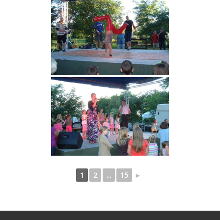
1
2
...
15
►