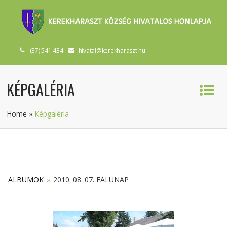
(37) 541 434
hivatal@kerekharaszt.hu
KÉPGALÉRIA
Home
»
Képgaléria
ALBUMOK
»
2010. 08. 07. FALUNAP