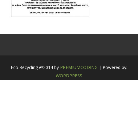
Eco Recycling @2014 by
PREMIUMCODING
| Powered by:
WORDPRESS