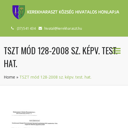
(37) 541 434
hivatal@kerekharaszt.hu
TSZT MÓD 128-2008 SZ. KÉPV. TEST.
HAT.
Home
»
TSZT mód 128-2008 sz. képv. test. hat.