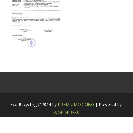
Eco Recycling @2014 by
PREMIUMCODING
| Powered by:
WORDPRESS