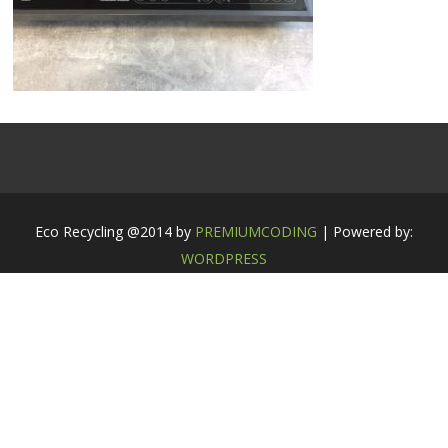
Eco Recycling @2014 by
PREMIUMCODING
| Powered by:
WORDPRESS