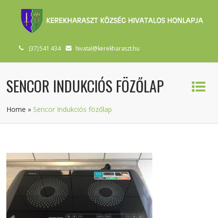
(37) 541 434
hivatal@kerekharaszt.hu
SENCOR INDUKCIÓS FÖZŐLAP
Home
»
Sencor Indukciós fözőlap