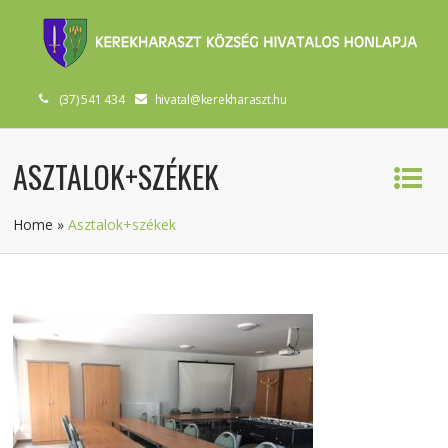
(37) 541 434
hivatal@kerekharaszt.hu
ASZTALOK+SZÉKEK
Home
»
Asztalok+székek