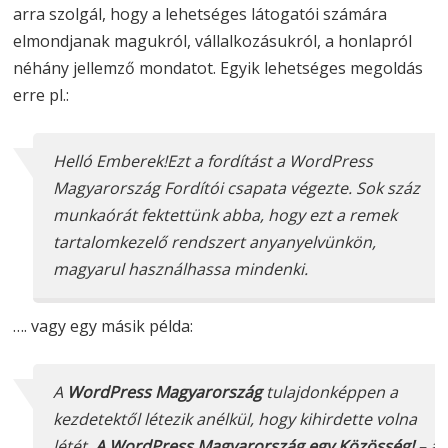
arra szolgál, hogy a lehetséges látogatói számára
elmondjanak magukról, vállalkozásukról, a honlapról
néhány jellemző mondatot. Egyik lehetséges megoldás
erre pl.:
Helló Emberek!Ezt a fordítást a WordPress
Magyarország Fordítói csapata végezte. Sok száz
munkaórát fektettünk abba, hogy ezt a remek
tartalomkezelő rendszert anyanyelvünkön,
magyarul használhassa mindenki.
…. vagy egy másik példa:
A
WordPress Magyarország
tulajdonképpen a
kezdetektől létezik anélkül, hogy kihirdette volna
létét.
A WordPress Magyarország egy Közösség!
– a