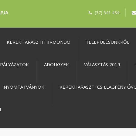
(37) 541 434
KEREKHARASZTI HÍRMONDÓ
TELEPÜLÉSÜNKRŐL
PÁLYÁZATOK
ADÓÜGYEK
VÁLASZTÁS 2019
NYOMTATVÁNYOK
KEREKHARASZTI CSILLAGFÉNY ÓV
M